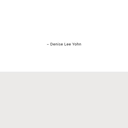
„GREAT BRANDS
DON’T CHASE
CUSTOMERS;
THEY ATTRACT THEM.“
– Denise Lee Yohn